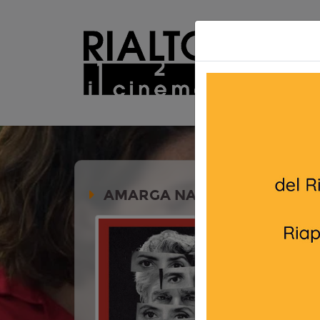
AMARGA NAVIDAD - BITTER 
Durata: 
VO/ITA.
Genere:
C
Lingua:
ES
Età
13
Regia:
Ped