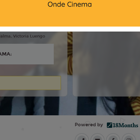
6
ra Lennie, Leonardo
 Aitana Sánchez Gijón,
alma, Victoria Luengo
AMA:
Powered by