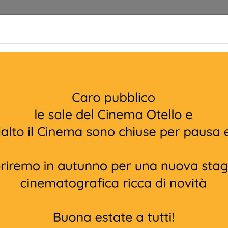
Cinema
Home | Biglietteria
Prossimamente
CHRISTMAS
Non ci sono spettacol
111 min
ommedia, Dramma
P/ita.
ro Almodóvar