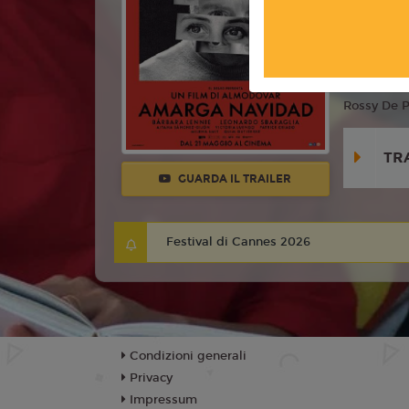
Anno:
202
Con:
Bárba
Sbaraglia,
Rossy De P
TR
GUARDA IL TRAILER
Festival di Cannes 2026
Condizioni generali
Privacy
Impressum