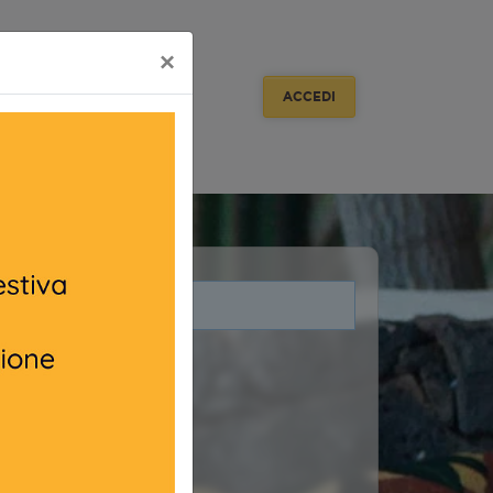
×
ACCEDI
i legati a questo evento.